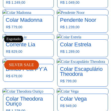
R$
1.249,00
R$
1.049,00
Colar Madonna
Pendente Noor
R$
779,00
R$
1.239,00
Esgotado
Corrente Lia
Colar Estrela
R$
829,00
R$
1.289,00
SILVER SALE
Brinco Petit PY’A
Colar Escapulário
Theodora
R$
679,00
R$
799,00
Colar Theodora
Colar Vega
Ouriço
R$
949,00
R$
1.279,00