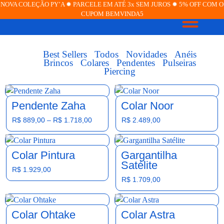
NOVA COLEÇÃO PY’A ✹ PARCELE EM ATÉ 3x SEM JUROS ✹ 5% OFF COM O
CUPOM BEMVINDA5
JOIAS PERSONALIZADA
Best Sellers
Todos
Novidades
Anéis
Brincos
Colares
Pendentes
Pulseiras
Piercing
Pendente Zaha
Colar Noor
R$
889,00
–
R$
1.718,00
R$
2.489,00
Colar Pintura
Gargantilha
Satélite
R$
1.929,00
R$
1.709,00
Colar Ohtake
Colar Astra