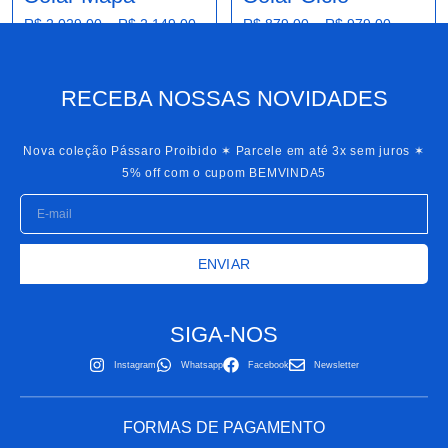
R$
2.029,00
–
R$
2.149,00
R$
879,00
–
R$
979,00
RECEBA NOSSAS NOVIDADES
Nova coleção Pássaro Proibido ✶ Parcele em até 3x sem juros ✶
5% off com o cupom
BEMVINDA5
ENVIAR
SIGA-NOS
Instagram
Whatsapp
Facebook
Newsletter
FORMAS DE PAGAMENTO