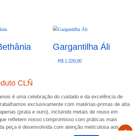
Bethânia
Gargantilha Áli
R$
1.220,00
Ver opções
oduto CLÑ
amos é uma celebração do cuidado e da excelência de
Trabalhamos exclusivamente com matérias-primas de alta
apenas (prata e ouro), incluindo metais de reuso em
 que refletem nosso compromisso com práticas mais
ada peça é desenvolvida com atenção meticulosa aos
0
 que respeita as necessidades e os desejos únicos de