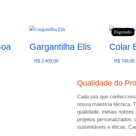
Esgotado
Goa
Gargantilha Elis
Colar 
R$
2.409,00
R$
749,00
Ver opções
Ver opções
Qualidade do Pr
Cada joia que confeccion
nossa maestria técnica. 
qualidade, metais nobres 
projetos personalizados,
sustentáveis e éticas. C
detalhes, em um processo