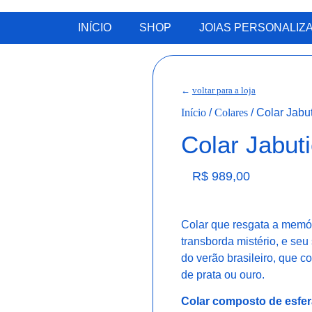
INÍCIO
SHOP
JOIAS PERSONALIZ
←
voltar para a loja
Início
/
Colares
/ Colar Jabu
Colar Jabut
R$
989,00
Colar que resgata a memór
transborda mistério, e seu
do verão brasileiro, que 
de prata ou ouro.
Colar composto de esf