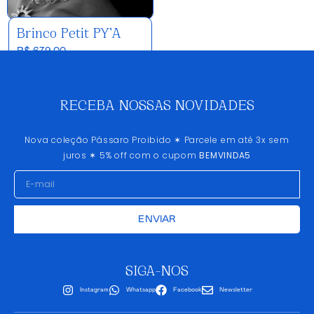
Brinco Petit PY’A
R$
679,00
RECEBA NOSSAS NOVIDADES
Nova coleção Pássaro Proibido ✶ Parcele em até 3x sem
juros ✶ 5% off com o cupom
BEMVINDA5
ENVIAR
SIGA-NOS
Instagram
Whatsapp
Facebook
Newsletter