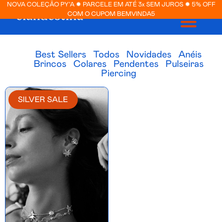
NOVA COLEÇÃO PY’A ✹ PARCELE EM ATÉ 3x SEM JUROS ✹ 5% OFF
COM O CUPOM BEMVINDA5
Best Sellers
Todos
Novidades
Anéis
Brincos
Colares
Pendentes
Pulseiras
Piercing
SILVER SALE