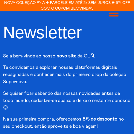
NOVA COLEÇÃO PY’A ✹ PARCELE EM ATÉ 3x SEM JUROS ✹ 5% OFF
COM O CUPOM BEMVINDA5
Newsletter
JOIAS PERSONALIZAD
Seja bem-vinde ao nosso
novo site
da CLÑ.
Te convidamos a explorar nossas plataformas digitais
repaginadas e conhecer mais do primeiro drop da coleção
Supernova.
Se quiser ficar sabendo das nossas novidades antes de
todo mundo, cadastre-se abaixo e deixe o restante conosco
😉
Na sua primeira compra, oferecemos
5% de desconto
no
seu checkout, então aproveite e boa viagem!