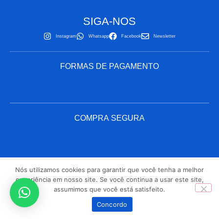
SIGA-NOS
Instagram
Whatsapp
Facebook
Newsletter
FORMAS DE PAGAMENTO
COMPRA SEGURA
Nós utilizamos cookies para garantir que você tenha a melhor
2025 © TODOS OS DIREITOS RESERVADOS
experiência em nosso site. Se você continua a usar este site,
assumimos que você está satisfeito.
0
Concordo