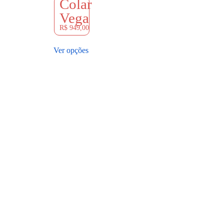
Colar
Vega
R$
949,00
Ver opções