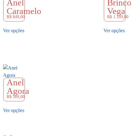
Anel
Brinco
Caramelo
Vega
R$
849,00
R$
1.169,00
Ver opções
Ver opções
Anel
Agora
R$
569,00
Ver opções