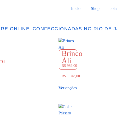
Início
Shop
Joia
 ONLINE
_
CONFECCIONADAS NO RIO DE JAN
Brinco
ra
Áli
R$
989,00
–
R$
1.948,00
Ver opções