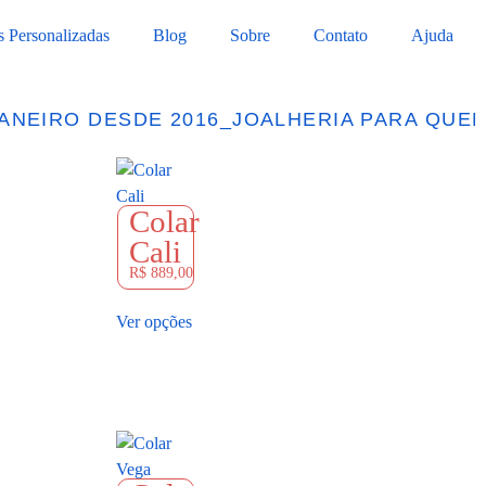
s Personalizadas
Blog
Sobre
Contato
Ajuda
EIRO DESDE 2016
_
JOALHERIA PARA QUEM S
Colar
Cali
R$
889,00
Ver opções